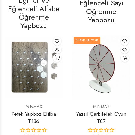
Eğitici Ve
Eğlenceli Sayı
Eğlenceli Alfabe
Öğrenme
Öğrenme
Yapbozu
Yapbozu
STOKTA YOK
MINMAX
MINMAX
Petek Yapboz Elifba
Yazsil Çarkıfelek Oyun
T136
T87