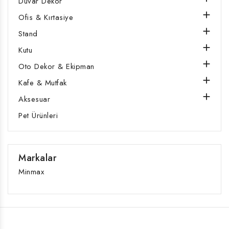
Duvar Dekor

Ofis & Kırtasiye

Stand

Kutu

Oto Dekor & Ekipman

Kafe & Mutfak

Aksesuar
Pet Ürünleri
Markalar
Minmax