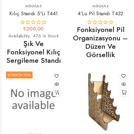
MINMAX
MINMAX
Kılıç Standı 5'li T441
4'lü Pil Standı T432
Fonksiyonel Pil
₺200,00
Availability:
476 In Stock
Organizasyonu –
Şık Ve
Düzen Ve
Fonksiyonel Kılıç
Görsellik
Sergileme Standı
STOKTA YOK