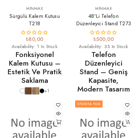
MINMAX
MINMAX
Sürgülü Kalem Kutusu
48'li Telefon
T218
Düzenleyici Stand T273
₺80,00
₺500,00
Availability:
1 In Stock
Availability:
35 In Stock
Fonksiyonel
Telefon
Kalem Kutusu –
Düzenleyici
Estetik Ve Pratik
Stand – Geniş
Saklama
Kapasite,
Modern Tasarım
+1
STOKTA YOK