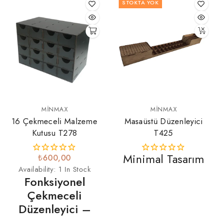
STOKTA YOK
MINMAX
MINMAX
16 Çekmeceli Malzeme
Masaüstü Düzenleyici
Kutusu T278
T425
Minimal Tasarım
₺600,00
Availability:
1 In Stock
Fonksiyonel
Çekmeceli
Düzenleyici –