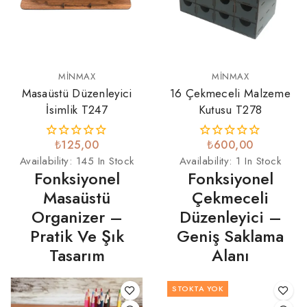
MINMAX
MINMAX
Masaüstü Düzenleyici
16 Çekmeceli Malzeme
İsimlik T247
Kutusu T278
₺125,00
₺600,00
Availability:
145 In Stock
Availability:
1 In Stock
Fonksiyonel
Fonksiyonel
Masaüstü
Çekmeceli
Organizer –
Düzenleyici –
Pratik Ve Şık
Geniş Saklama
Tasarım
Alanı
STOKTA YOK