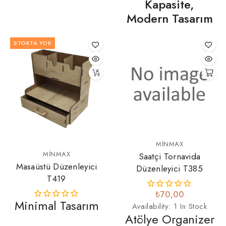
Kapasite,
Modern Tasarım
STOKTA YOK
MINMAX
MINMAX
Saatçi Tornavida
Masaüstü Düzenleyici
Düzenleyici T385
T419
₺70,00
Minimal Tasarım
Availability:
1 In Stock
Atölye Organizer