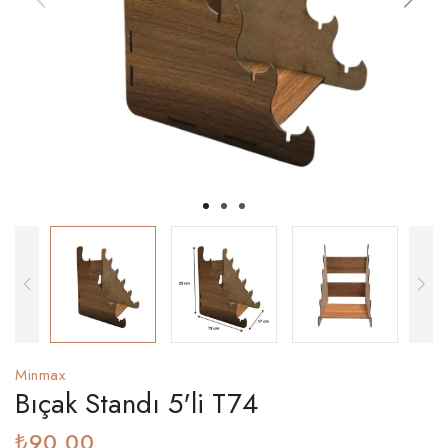
Minmax
Bıçak Standı 5'li T74
₺90,00