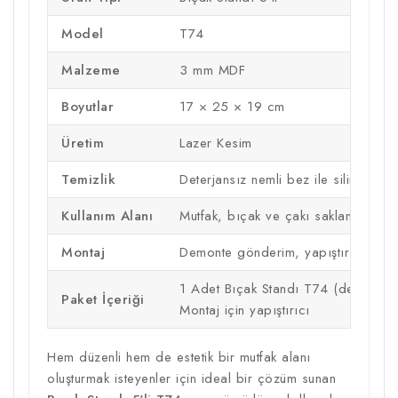
Model
T74
Malzeme
3 mm MDF
Boyutlar
17 × 25 × 19 cm
Üretim
Lazer Kesim
Temizlik
Deterjansız nemli bez ile silinebilir
Kullanım Alanı
Mutfak, bıçak ve çakı saklama, tezg
Montaj
Demonte gönderim, yapıştırıcı dahi
1 Adet Bıçak Standı T74 (demonte)
Paket İçeriği
Montaj için yapıştırıcı
Hem düzenli hem de estetik bir mutfak alanı
oluşturmak isteyenler için ideal bir çözüm sunan